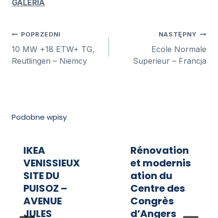
GALERIA
Nawigacja
POPRZEDNI
NASTĘPNY
wpisu
10 MW +18 ETW+ TG,
Ecole Normale
Reutlingen – Niemcy
Superieur – Francja
Podobne wpisy
IKEA
Rénovation
VENISSIEUX
et modernis
SITE DU
ation du
PUISOZ –
Centre des
AVENUE
Congrès
JULES
d’Angers