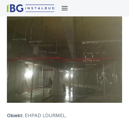
Przejdź
do
treści
Obiekt:
EHPAD LOURMEL.