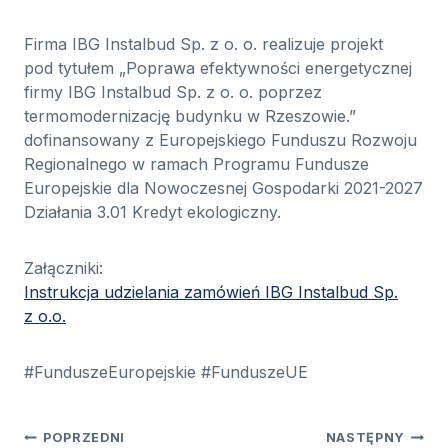
Firma IBG Instalbud Sp. z o. o. realizuje projekt
pod tytułem „Poprawa efektywności energetycznej
firmy IBG Instalbud Sp. z o. o. poprzez
termomodernizację budynku w Rzeszowie.”
dofinansowany z Europejskiego Funduszu Rozwoju
Regionalnego w ramach Programu Fundusze
Europejskie dla Nowoczesnej Gospodarki 2021-2027
Działania 3.01 Kredyt ekologiczny.
Załączniki:
Instrukcja udzielania zamówień IBG Instalbud Sp.
z o.o.
#FunduszeEuropejskie #FunduszeUE
Nawigacja
POPRZEDNI
NASTĘPNY