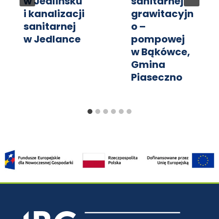
w Jedlińsku
sanitarnej
i kanalizacji
grawitacyjn
sanitarnej
o –
w Jedlance
pompowej
w Bąkówce,
Gmina
Piaseczno