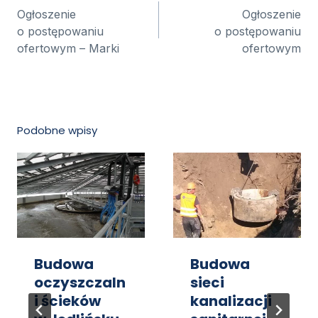
wpisu
Ogłoszenie
Ogłoszenie
o postępowaniu
o postępowaniu
ofertowym – Marki
ofertowym
Podobne wpisy
Budowa
Budowa
oczyszczaln
sieci
i ścieków
kanalizacji