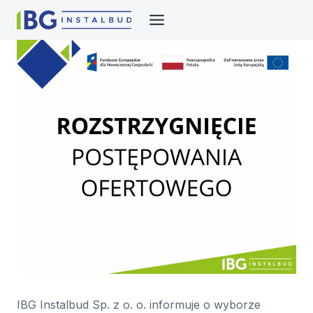
Przejdź
do
treści
IBG Instalbud Sp. z o. o. informuje o wyborze