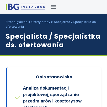
Przejdź
do
treści
Strona główna
»
Oferty pracy
»
Specjalista / Specjalistka ds.
ofertowania
Specjalista / Specjalistka
ds. ofertowania
Opis stanowiska
Analiza dokumentacji
projektowej, sporządzanie
przedmiarów i kosztorysów