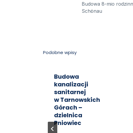
Budowa 8-mio rodzinn
wpisu
Schönau
Podobne wpisy
Budowa
kanalizacji
sanitarnej
w Tarnowskich
Górach –
dzielnica
Pniowiec
cji