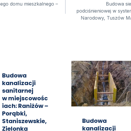
ego domu mieszkalnego –
Budowa siec
podciśnieniowej w syst
Narodowy, Tuszów Mał
Budowa
kanalizacji
sanitarnej
w miejscowośc
iach: Raniżów –
Porąbki,
Budowa
Staniszewskie,
kanalizacji
Zielonka