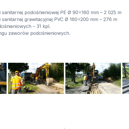
i sanitarnej podciśnieniowej PE Ø 90÷160 mm – 2 025 m
i sanitarnej grawitacyjnej PVC Ø 160÷200 mm – 276 m
ciśnieniowych – 31 kpl.
ringu zaworów podciśnieniowych.
a