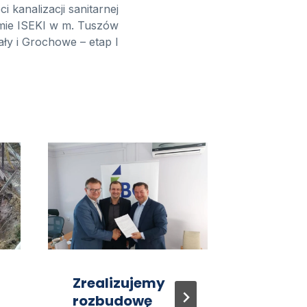
i kanalizacji sanitarnej
emie ISEKI w m. Tuszów
y i Grochowe – etap I
Zrealizujemy
Dofin
rozbudowę
e