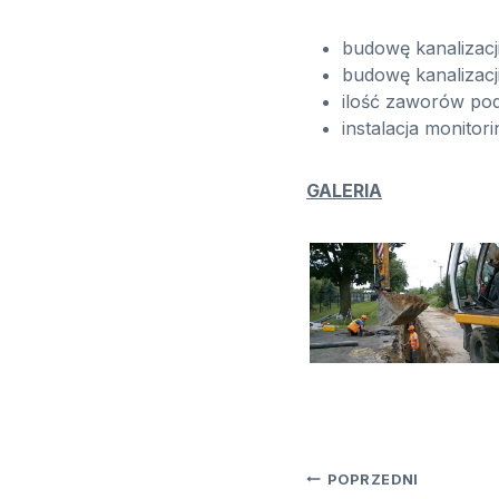
budowę kanalizacj
budowę kanalizacj
ilość zaworów pod
instalacja monito
GALERIA
Nawigacj
POPRZEDNI