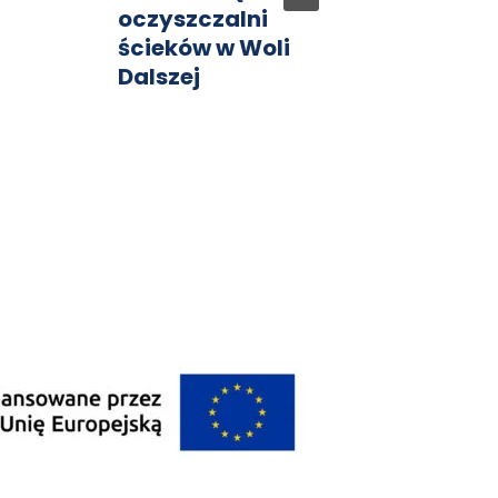
oczyszczalni
na te
ścieków w Woli
rnizac
Dalszej
budyn
w Mar
oraz i
e OZE