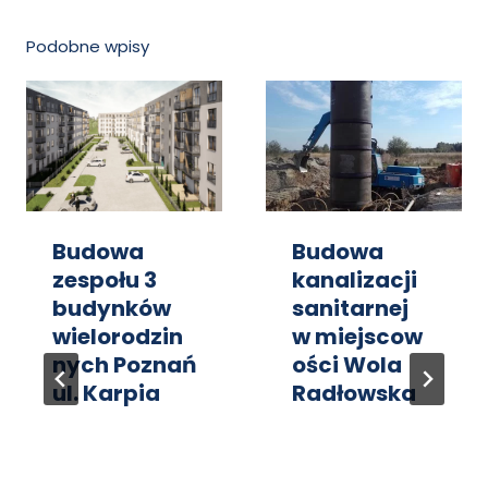
Podobne wpisy
Budowa
Budowa
zespołu 3
kanalizacji
budynków
sanitarnej
wielorodzin
w miejscow
nych Poznań
ości Wola
ul. Karpia
Radłowska