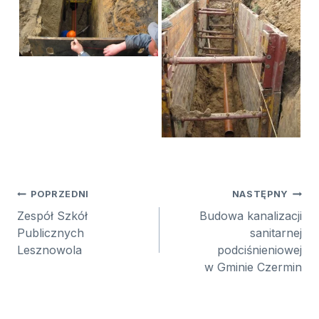
Nawigacja
POPRZEDNI
NASTĘPNY
wpisu
Zespół Szkół
Budowa kanalizacji
Publicznych
sanitarnej
Lesznowola
podciśnieniowej
w Gminie Czermin