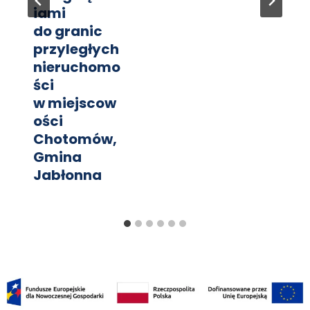
iami
do granic
przyległych
nieruchomo
ści
w miejscow
ości
Chotomów,
Gmina
Jabłonna