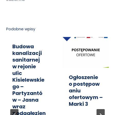
Podobne wpisy
Budowa
kanalizacji
sanitarnej
w rejonie
ulic
Ogłoszenie
Kisielewskie
o postępow
go –
aniu
Partyzantó
ofertowym –
w – Jasna
Marki 3
wraz
z odgałęzien