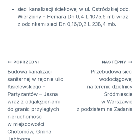
sieci kanalizacji ściekowej w ul. Ostródzkiej odc.
Wierzbiny – Hemara Dn 0,4 L 1075,5 mb wraz
z odcinkami sieci Dn 0,16/0,2 L 238,4 mb.
Nawigacja
POPRZEDNI
NASTĘPNY
wpisu
Budowa kanalizacji
Przebudowa sieci
sanitarnej w rejonie ulic
wodociągowej
Kisielewskiego –
na terenie dzielnicy
Partyzantów – Jasna
Śródmieście
wraz z odgałęzieniami
w Warszawie
do granic przyległych
z podziałem na Zadania
nieruchomości
w miejscowości
Chotomów, Gmina
Jabłonna