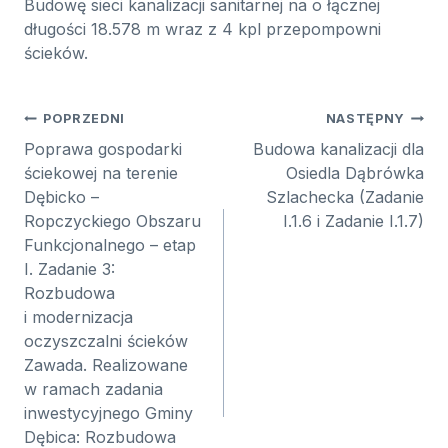
Budowę sieci kanalizacji sanitarnej na o łącznej
długości 18.578 m wraz z 4 kpl przepompowni
ścieków.
Nawigacja
POPRZEDNI
NASTĘPNY
wpisu
Poprawa gospodarki
Budowa kanalizacji dla
ściekowej na terenie
Osiedla Dąbrówka
Dębicko –
Szlachecka (Zadanie
Ropczyckiego Obszaru
I.1.6 i Zadanie I.1.7)
Funkcjonalnego – etap
I. Zadanie 3:
Rozbudowa
i modernizacja
oczyszczalni ścieków
Zawada. Realizowane
w ramach zadania
inwestycyjnego Gminy
Dębica: Rozbudowa