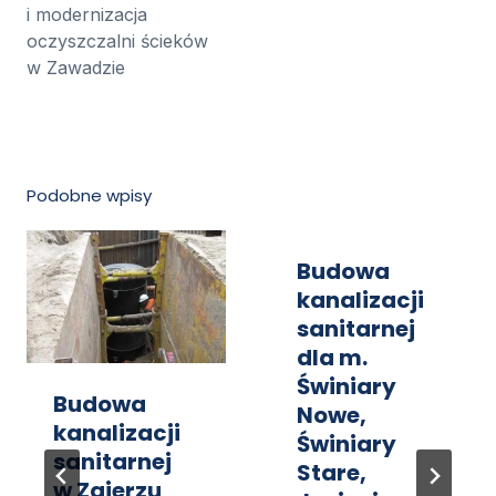
i modernizacja
oczyszczalni ścieków
w Zawadzie
Podobne wpisy
Budowa
kanalizacji
sanitarnej
dla m.
Świniary
Budowa
Nowe,
kanalizacji
Świniary
sanitarnej
Stare,
w Zgierzu