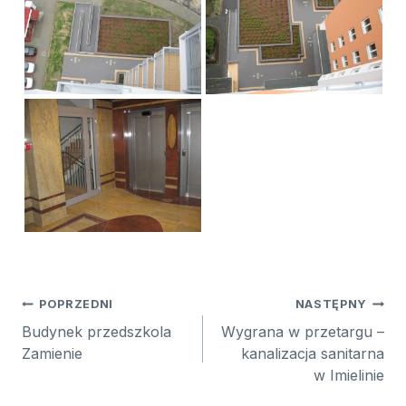
Nawigacja
POPRZEDNI
NASTĘPNY
wpisu
Budynek przedszkola
Wygrana w przetargu –
Zamienie
kanalizacja sanitarna
w Imielinie