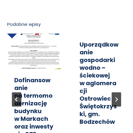
Podobne wpisy
Uporządkow
anie
gospodarki
wodno –
ściekowej
Dofinansow
w aglomera
anie
cji
na termomo
Ostrowiec
dernizację
Świętokrzys
budynku
ki, gm.
w Markach
Bodzechów
oraz inwesty