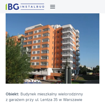
Przejdź
do
treści
Obiekt:
Budynek mieszkalny wielorodzinny
z garażem przy ul. Lentza 35 w Warszawie