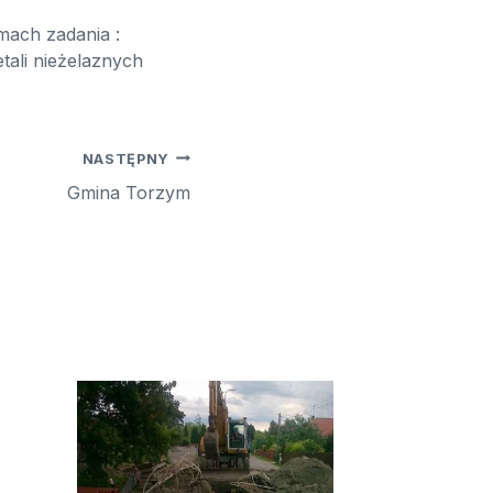
amach zadania :
tali nieżelaznych
NASTĘPNY
Gmina Torzym
Przeb
przew
wodoc