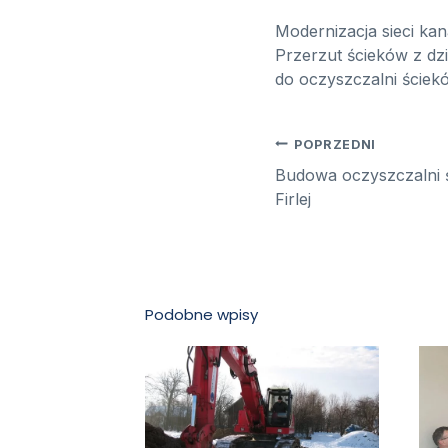
Modernizacja sieci kan
Przerzut ścieków z dzi
do oczyszczalni ście
Nawigacj
POPRZEDNI
Budowa oczyszczalni ś
wpisu
Firlej
Podobne wpisy