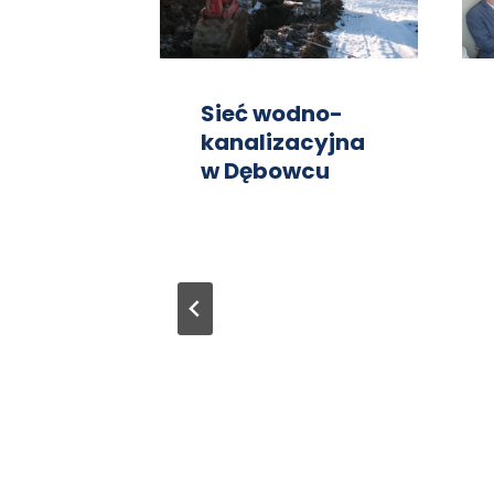
orzym
Sieć wodno-
kanalizacyjna
w Dębowcu