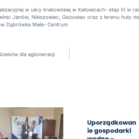
alizacyjnej w ulicy krakowskiej w Katowicach- etap III w r
elnic Janów, Nikiszowiec, Giszowiec oraz z terenu huty me
ków Dąbrówka Mała- Centrum
a
cieków dla aglomeracji
Uporządkowan
ie gospodarki
wodno –