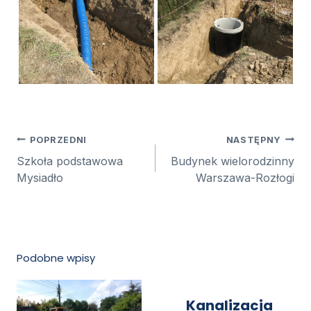
Nawigacja
POPRZEDNI
NASTĘPNY
wpisu
Szkoła podstawowa
Budynek wielorodzinny
Mysiadło
Warszawa-Rozłogi
Podobne wpisy
Kanalizacja