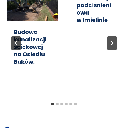
podciśnieni
owa
w Imielinie
Budowa
kanalizacji
ściekowej
na Osiedlu
Buków.