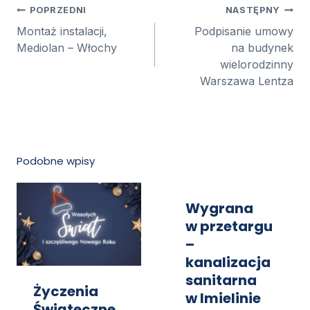
Nawigacja
POPRZEDNI
NASTĘPNY
wpisu
Montaż instalacji,
Podpisanie umowy
Mediolan – Włochy
na budynek
wielorodzinny
Warszawa Lentza
Podobne wpisy
Wygrana
w przetargu
–
kanalizacja
sanitarna
Życzenia
w Imielinie
Świąteczne