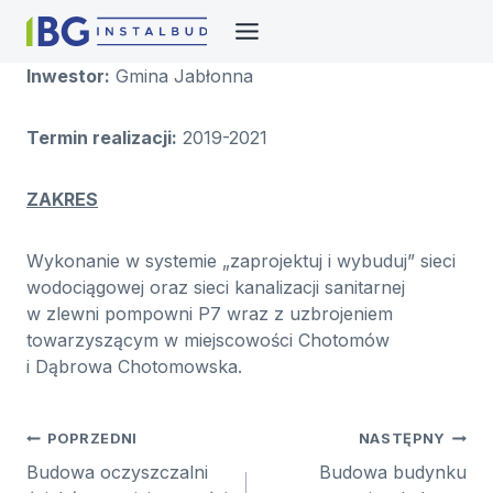
Przejdź
do
treści
Inwestor:
Gmina Jabłonna
Termin realizacji:
2019-2021
ZAKRES
Wykonanie w systemie „zaprojektuj i wybuduj” sieci
wodociągowej oraz sieci kanalizacji sanitarnej
w zlewni pompowni P7 wraz z uzbrojeniem
towarzyszącym w miejscowości Chotomów
i Dąbrowa Chotomowska.
Nawigacja
POPRZEDNI
NASTĘPNY
wpisu
Budowa oczyszczalni
Budowa budynku