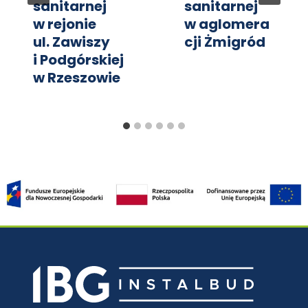
sanitarnej
sanitarnej
w rejonie
w aglomera
ul. Zawiszy
cji Żmigród
i Podgórskiej
w Rzeszowie